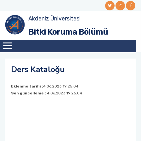
Akdeniz Üniversitesi
Yönetim
Mezunlarımız
Tanışma Toplantıları
Bitki Koruma Bölümü
Danışma Kurulu
Ders Kataloğu
Mezuniyetler
Tarihçe
Lisansüstü Tezler
Teknik Geziler
Ders Kataloğu
Lisansüstü Öğrenciler
Etkinlikler
Eklenme tarihi :
4.06.2023 19:25:04
Son güncelleme :
4.06.2023 19:25:04